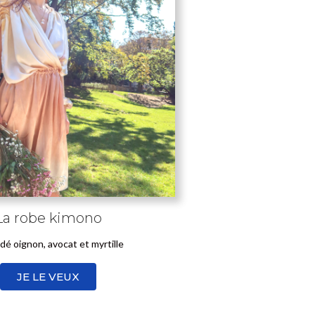
La robe kimono
é oignon, avocat et myrtille
JE LE VEUX