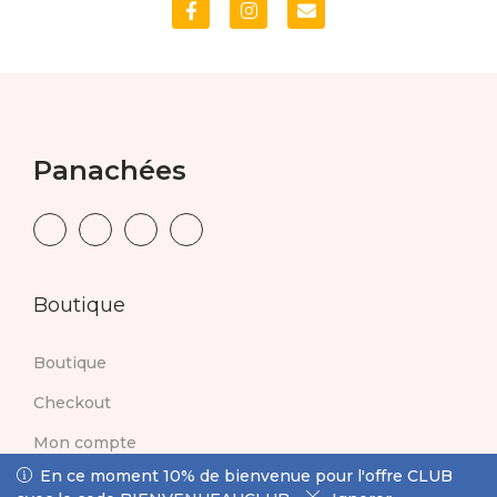
Panachées
Boutique
Boutique
Checkout
Mon compte
En ce moment 10% de bienvenue pour l'offre CLUB avec
En ce moment 10% de bienvenue pour l'offre CLUB
Panier