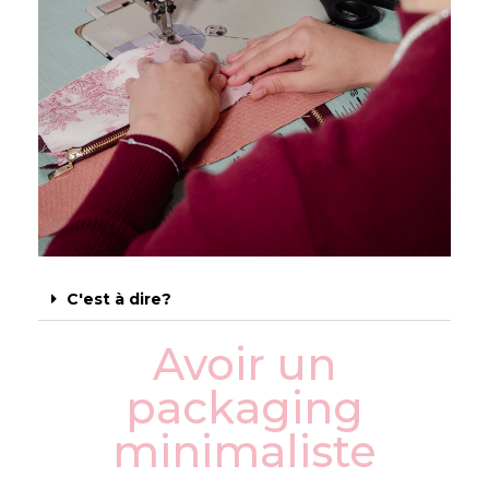
C'est à dire?
Avoir un
packaging
minimaliste