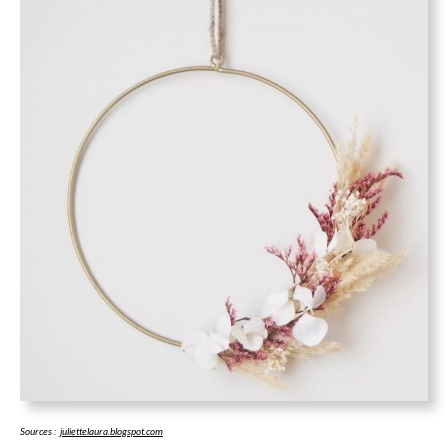
Sources : j
uliettelaura.blogspot.com