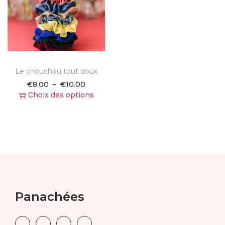
i
o
n
Le chouchou tout doux
P
€
8.00
–
€
10.00
l
Choix des options
C
a
e
g
p
e
r
d
o
e
d
p
u
r
i
i
t
x
Panachées
a
p
:
l
€