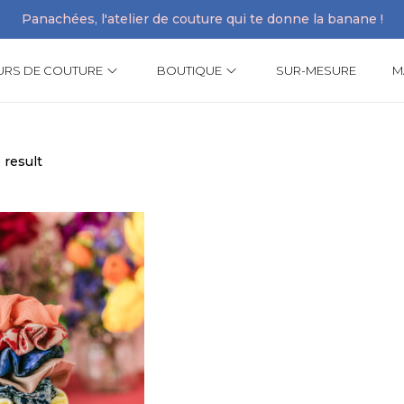
Panachées, l'atelier de couture qui te donne la banane !
URS DE COUTURE
BOUTIQUE
SUR-MESURE
M
 result