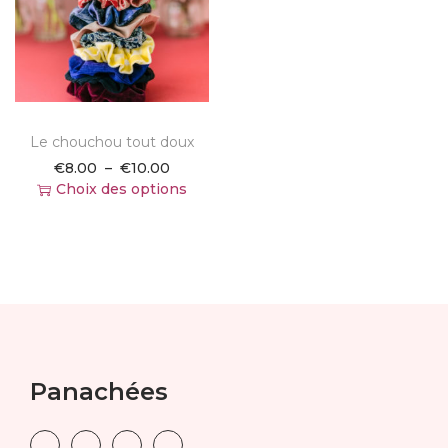
i
o
n
Le chouchou tout doux
P
€
8.00
–
€
10.00
l
Choix des options
C
a
e
g
p
e
r
d
o
e
d
p
u
r
i
i
t
x
Panachées
a
p
:
l
€