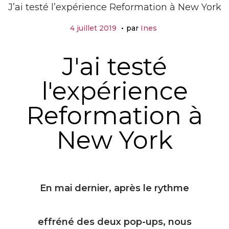
J’ai testé l’expérience Reformation à New York
.
P
4
4 juillet 2019
par
Ines
u
j
b
u
J'ai testé
l
i
i
l
é
l'expérience
l
l
e
e
t
Reformation à
2
0
New York
1
9
En mai dernier, après le rythme
effréné des deux pop-ups, nous