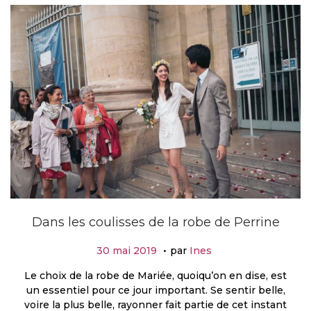
Dans les coulisses de la robe de Perrine
.
P
2
30 mai 2019
par
Ines
u
1
Le choix de la robe de Mariée, quoiqu’on en dise, est
b
a
un essentiel pour ce jour important. Se sentir belle,
l
v
voire la plus belle, rayonner fait partie de cet instant
i
r