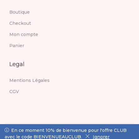
Boutique
Checkout
Mon compte
Panier
Legal
Mentions Légales
CGV
© 2020 Woostify
Privacy Policy
All rights reserved.
En ce moment 10% de bienvenue pour l'offre CLUB avec
En ce moment 10% de bienvenue pour l'offre CLUB
Designed & developed by woostify
le code BIENVENUEAUCLUB.
avec le code BIENVENUEAUCLUB.
Ignorer
Ignorer