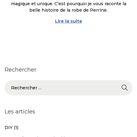
magique et unique. C’est pourquoi je vous raconte la
é
i
belle histoire de la robe de Perrine.
l
l
e
2
Lire la suite
0
2
0
Rechercher
Les articles
DIY
(1)