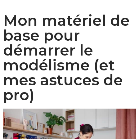
u
u
0
b
b
j
Mon matériel de
l
l
u
i
i
i
é
é
base pour
l
l
d
l
e
a
e
démarrer le
n
t
s
2
modélisme (et
0
2
mes astuces de
5
pro)