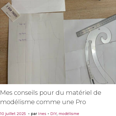
Mes conseils pour du matériel de
modélisme comme une Pro
.
.
P
P
1
10 juillet 2025
par
Ines
DIY
,
modélisme