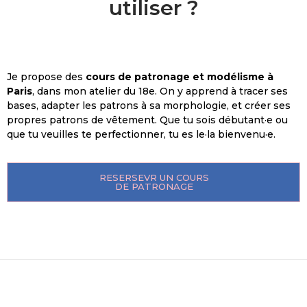
utiliser ?
Je propose des
cours de patronage et modélisme à
Paris
, dans mon atelier du 18e. On y apprend à tracer ses
bases, adapter les patrons à sa morphologie, et créer ses
propres patrons de vêtement. Que tu sois débutant·e ou
que tu veuilles te perfectionner, tu es le·la bienvenu·e.
RESERSEVR UN COURS
DE PATRONAGE
L
e
s
3
i
d
é