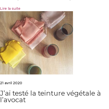
e
l
Lire la suite
p
l
u
s
s
l
o
w
e
t
r
e
s
p
21 avril 2020
o
n
J’ai testé la teinture végétale à
s
l’avocat
a
b
l