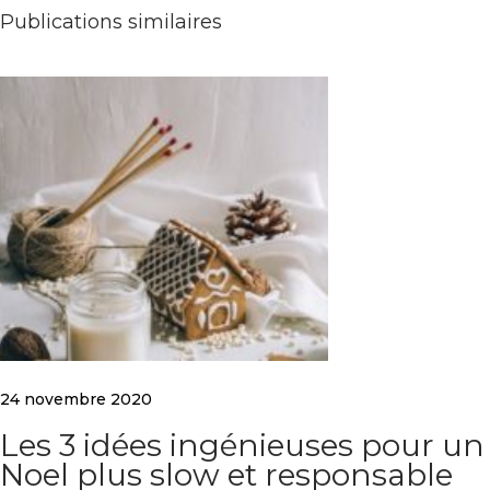
e
Publications similaires
s
i
n
g
é
n
i
e
u
s
e
s
p
o
u
r
24 novembre 2020
u
n
Les 3 idées ingénieuses pour un
N
Noel plus slow et responsable
o